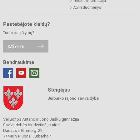
Teisinė informacija
Atviri duomenys
Pastebėjote klaidų?
Turite pasiūlymų?
RAŠYKITE
Bendraukime
Steigėjas
Jurbarko rajono savivaldybė
Veliuonos Antano ir Jono Juškų gimnazija
Savivaldybės biudžetinė įstaiga
Dariaus ir Girėno g. 22,
74440 Veliuona, Jurbarko r.