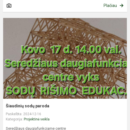
Plačiau
Š
s
p
Šiaudinių sodų paroda
Paskelbta: 2024-12-16
Kategorija:
Projektinė veikla
Seredžiaus daugiafunkciame centre