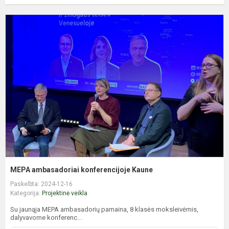
M
a
k
K
MEPA ambasadoriai konferencijoje Kaune
Paskelbta: 2024-12-16
Kategorija:
Projektinė veikla
Su jaunąja MEPA ambasadorių pamaina, 8 klasės moksleivėmis,
dalyvavome konferenc...