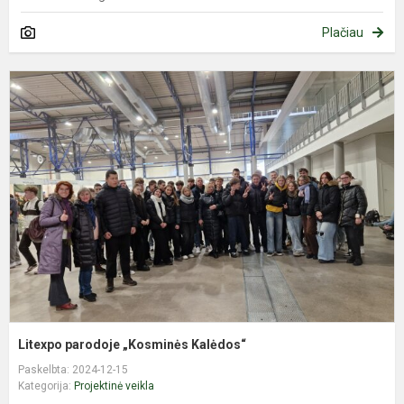
Plačiau
L
p
„
K
Litexpo parodoje „Kosminės Kalėdos“
Paskelbta: 2024-12-15
Kategorija:
Projektinė veikla