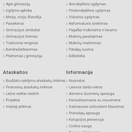
Apie gimnaziją
Ikimokyklinis ugdymas
Ugdymo aplinka
Priešmokyklinis ugdymas
Misija, vizija, filosofija
Vidurinis ugdymas
Pasiekimai
Neformalusis švietimas
Gimnazijos simboliai
Pagalba mokiniams ir tėvams
Gimnazijos himnas
Mokinių pavėžėjimas
Tradiciniai renginiai
Mokinių maitinimas
Bendradarbiavimas
Patalpų nuoma
Priėmimas į gimnaziją
Biblioteka
Ataskaitos
Informacija
Biudžeto vykdymo ataskaitų rinkiniai
Nuorodos
Finansinių ataskaitų rinkiniai
Laisvos darbo vietos
Lėšos veiklai viešinti
Asmens duomenų apsauga
Projektai
Konsultavimasis su visuomene
Viešieji pirkimai
Dažniausiai užduodami klausimai
Pranešėjų apsauga
Korupcijos prevencija
Civilinė sauga