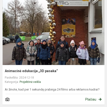
A
e
„
p
Animacinė edukacija „3D pasaka“
Paskelbta: 2024-12-18
Kategorija:
Projektinė veikla
Ar žinote, kad per 1 sekundę prabėga 24 filmo arba reklamos kadrai?
Plačiau