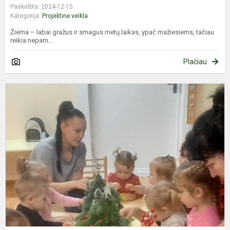
Paskelbta: 2024-12-15
Kategorija:
Projektinė veikla
Žiema – labai gražus ir smagus metų laikas, ypač mažiesiems, tačiau
reikia nepam...
Plačiau
K
e
g