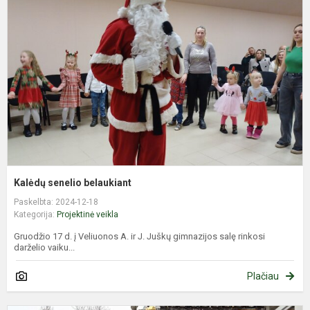
b
Kalėdų senelio belaukiant
Paskelbta: 2024-12-18
Kategorija:
Projektinė veikla
Gruodžio 17 d. į Veliuonos A. ir J. Juškų gimnazijos salę rinkosi
darželio vaiku...
Plačiau