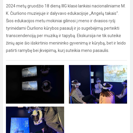
2024 metų gruodžio 18 dieną IIIG klasė lankėsi nacionaliniame M.
K. Čiurliono muziejuje ir dalyvavo edukacijoje „Angelų takais“.
Šios edukacijos metu mokiniai gilinosi į meno ir dvasios ryšį
tyrinėdami Čiurliono kūrybos pasaulį ir jo sugebėjimą perteikti
transcendenciją per muziką ir tapybą. Ekskursija ne tik suteikė
žinių apie šio išskirtinio menininko gyvenimą ir kūrybą, bet ir leido
patirti ramybę bei įkvėpimą, kurį suteikia meno pasaulis.