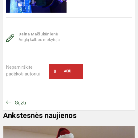
Daina Mačiukūnienė
Anglų kalbos mokytoja
Nepamirškite
0
AČIŪ
padėkoti autoriui
Grįžti
Ankstesnės naujienos
K
s