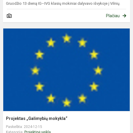
Gruodžio 13 dieną IG–IVG klasių mokiniai dalyvavo išvykoje į Vilnių.
Plačiau
P
„
m
Projektas „Galimybių mokykla“
Paskelbta: 2024-12-15
Kategorija:
Projektinė veikla