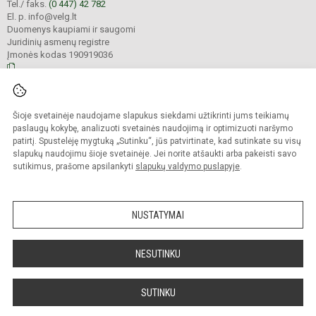
Tel./ faks.
(0 447) 42 782
El. p. info@velg.lt
Duomenys kaupiami ir saugomi
Juridinių asmenų registre
Įmonės kodas 190919036
© 2023. Veliuonos Antano ir Jono Juškų gimnazija. Visos teisės saugomos.
Šioje svetainėje naudojame slapukus siekdami užtikrinti jums teikiamų
Kopijuoti turinį be raštiško gimnazijos administracijos sutikimo griežtai
draudžiama.
paslaugų kokybę, analizuoti svetainės naudojimą ir optimizuoti naršymo
patirtį. Spustelėję mygtuką „Sutinku“, jūs patvirtinate, kad sutinkate su visų
Prieinamumo paraiška
Slapukų valdymas
slapukų naudojimu šioje svetainėje. Jei norite atšaukti arba pakeisti savo
sutikimus, prašome apsilankyti
slapukų valdymo puslapyje
.
Sumanus būdas atnaujinti
mokyklos interneto
svetainę
NUSTATYMAI
NESUTINKU
SUTINKU