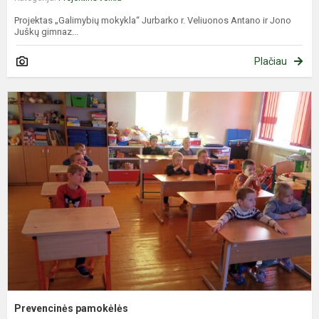
Projektas „Galimybių mokykla“ Jurbarko r. Veliuonos Antano ir Jono
Juškų gimnaz...
Plačiau
P
p
Prevencinės pamokėlės