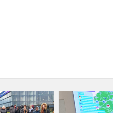
Geriausia
ever
pamokų
diena