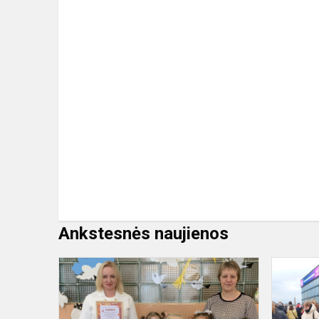
Ankstesnės naujienos
Vaikų
poezijos
ir
muzikos