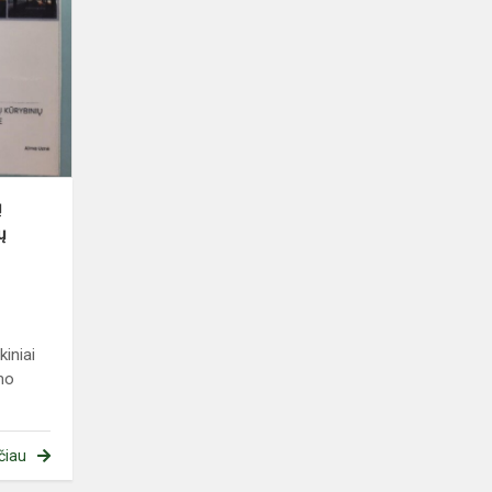
fotografijų
parodoje
mūsų
moksleivių
darbai
ų
ų
iniai
mo
čiau