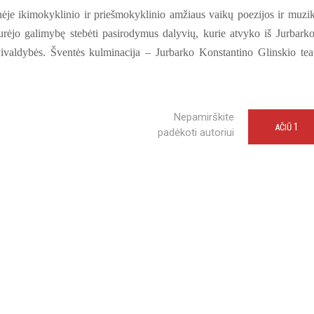
nėje ikimokyklinio ir priešmokyklinio amžiaus vaikų poezijos ir muzi
urėjo galimybę stebėti pasirodymus dalyvių, kurie atvyko iš Jurbarko
valdybės. Šventės kulminacija – Jurbarko Konstantino Glinskio tea
Nepamirškite
1
AČIŪ
padėkoti autoriui