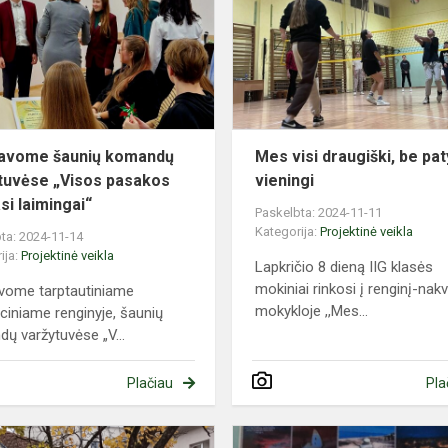
komandų
varžytuvėse
„Visos
pasakos
baigia...
avome šaunių komandų
Mes visi draugiški, be pat
tuvėse „Visos pasakos
vieningi
si laimingai“
Paskelbta: 2024-11-11
Kategorija:
Projektinė veikla
ta: 2024-11-14
ija:
Projektinė veikla
Lapkričio 8 dieną IIG klasės
mokiniai rinkosi į renginį-nak
vome tarptautiniame
mokykloje ,,Mes...
ciniame renginyje, šaunių
ų varžytuvėse „V...
Plačiau
Pla
e
Mažojo