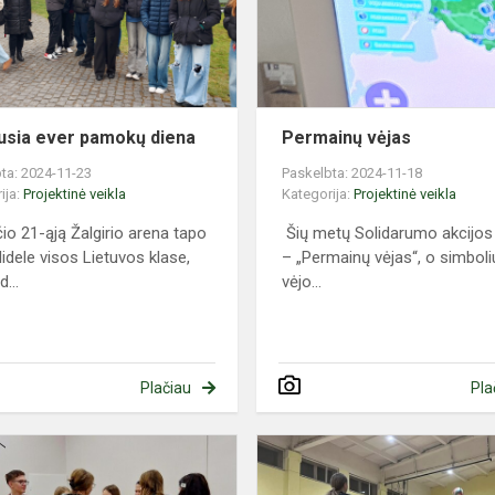
usia ever pamokų diena
Permainų vėjas
ta: 2024-11-23
Paskelbta: 2024-11-18
ija:
Projektinė veikla
Kategorija:
Projektinė veikla
čio 21-ąją Žalgirio arena tapo
Šių metų Solidarumo akcijo
didele visos Lietuvos klase,
– „Permainų vėjas“, o simboli
d...
vėjo...
Plačiau
Pla
Dalyvavome
šaunių