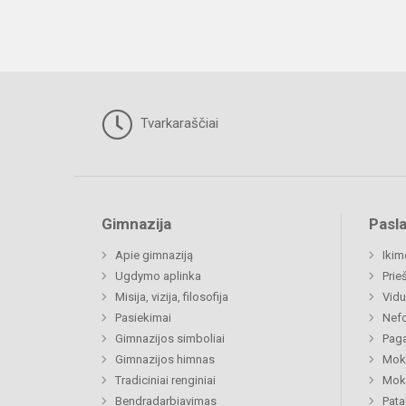
Tvarkaraščiai
Gimnazija
Pasl
Apie gimnaziją
Ikim
Ugdymo aplinka
Prie
Misija, vizija, filosofija
Vidu
Pasiekimai
Nefo
Gimnazijos simboliai
Paga
Gimnazijos himnas
Moki
Tradiciniai renginiai
Moki
Bendradarbiavimas
Pat