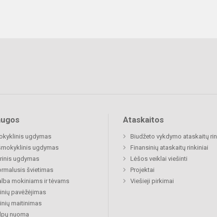
augos
Ataskaitos
okyklinis ugdymas
Biudžeto vykdymo ataskaitų rin
šmokyklinis ugdymas
Finansinių ataskaitų rinkiniai
rinis ugdymas
Lėšos veiklai viešinti
rmalusis švietimas
Projektai
lba mokiniams ir tėvams
Viešieji pirkimai
nių pavėžėjimas
nių maitinimas
alpų nuoma