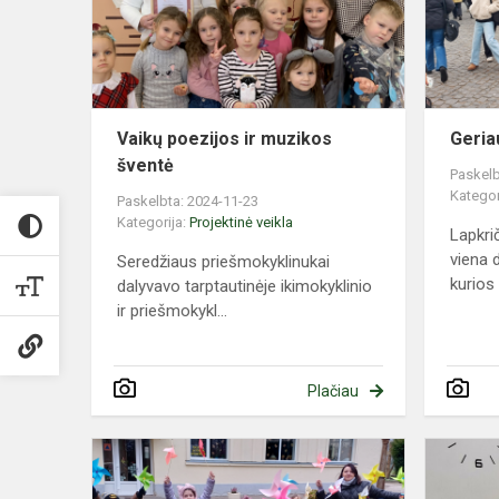
šventė
Vaikų poezijos ir muzikos
Geria
šventė
Paskelb
Kategor
Paskelbta: 2024-11-23
Kategorija:
Projektinė veikla
Lapkri
viena 
Seredžiaus priešmokyklinukai
kurios 
dalyvavo tarptautinėje ikimokyklinio
ir priešmokykl...
Plačiau
Tolerancijos
diena