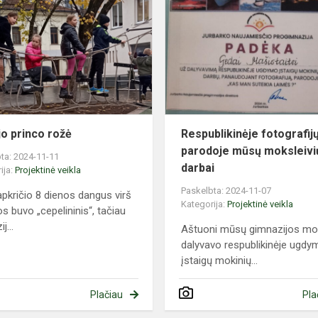
princo
rožė
o princo rožė
Respublikinėje fotografij
parodoje mūsų moksleivi
ta: 2024-11-11
darbai
ija:
Projektinė veikla
Paskelbta: 2024-11-07
apkričio 8 dienos dangus virš
Kategorija:
Projektinė veikla
os buvo „cepelininis“, tačiau
j...
Aštuoni mūsų gimnazijos mok
dalyvavo respublikinėje ugdy
įstaigų mokinių...
Plačiau
Pla