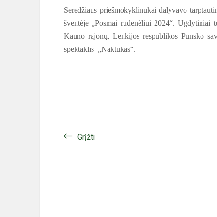
Seredžiaus priešmokyklinukai dalyvavo tarptauti
šventėje „Posmai rudenėliui 2024“. Ugdytiniai t
Kauno rajonų, Lenkijos respublikos Punsko savi
spektaklis „Naktukas“.
Grįžti