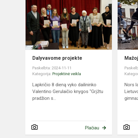
projekte
Dalyvavome projekte
Mažoj
Paskelbta: 2024-11-11
Paskelb
Kategorija:
Projektinė veikla
Kategor
Lapkričio 8 dieną vyko dailininko
Nors l
Valentino Gerulaičio knygos "Grįžtu
Lietuv
pradžion s...
gimnazi
Plačiau