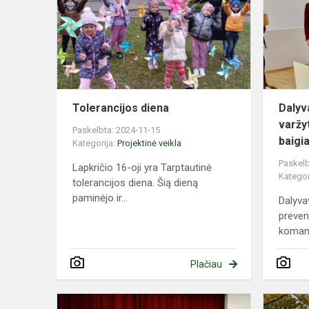
Tolerancijos diena
Dalyv
varžy
Paskelbta: 2024-11-15
baigia
Kategorija:
Projektinė veikla
Paskelb
Lapkričio 16-oji yra Tarptautinė
Kategor
tolerancijos diena. Šią dieną
paminėjo ir...
Dalyva
preven
komand
Plačiau
Dalyvavom