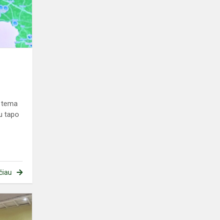
s tema
u tapo
čiau
Mes
visi