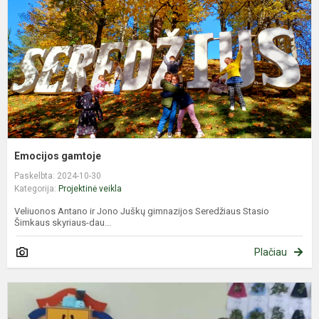
Emocijos gamtoje
Paskelbta: 2024-10-30
Kategorija:
Projektinė veikla
Veliuonos Antano ir Jono Juškų gimnazijos Seredžiaus Stasio
Šimkaus skyriaus-dau...
Plačiau
P
m