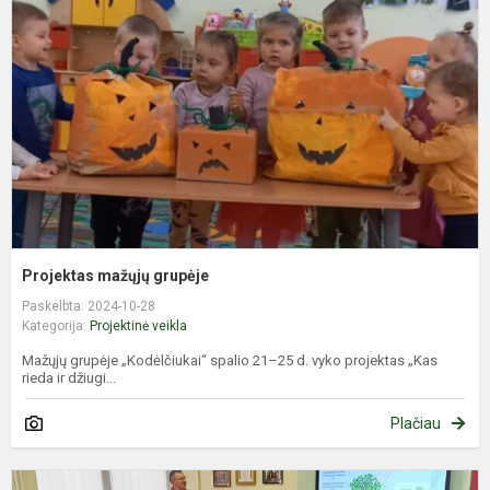
g
Projektas mažųjų grupėje
Paskelbta: 2024-10-28
Kategorija:
Projektinė veikla
Mažųjų grupėje „Kodėlčiukai“ spalio 21–25 d. vyko projektas „Kas
rieda ir džiugi...
Plačiau
K