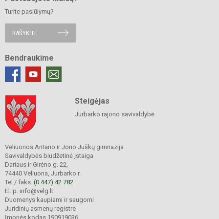
Turite pasiūlymų?
RAŠYKITE
Bendraukime
Steigėjas
Jurbarko rajono savivaldybė
Veliuonos Antano ir Jono Juškų gimnazija
Savivaldybės biudžetinė įstaiga
Dariaus ir Girėno g. 22,
74440 Veliuona, Jurbarko r.
Tel./ faks.
(0 447) 42 782
El. p. info@velg.lt
Duomenys kaupiami ir saugomi
Juridinių asmenų registre
Įmonės kodas 190919036