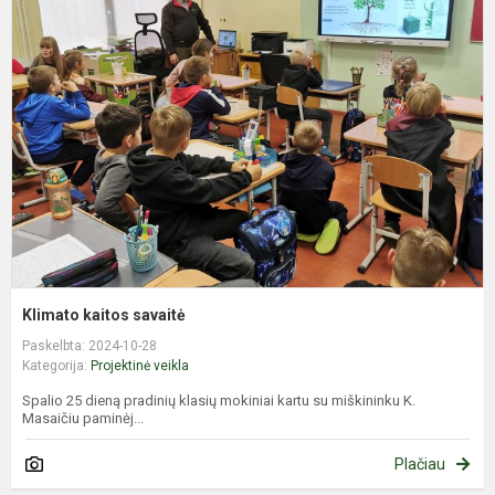
k
s
Klimato kaitos savaitė
Paskelbta: 2024-10-28
Kategorija:
Projektinė veikla
Spalio 25 dieną pradinių klasių mokiniai kartu su miškininku K.
Masaičiu paminėj...
Plačiau