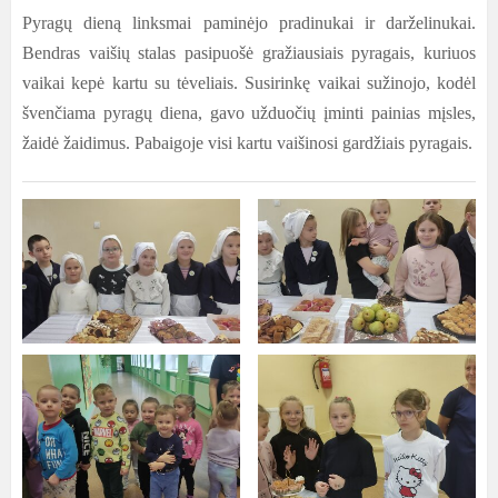
Pyragų dieną linksmai paminėjo pradinukai ir darželinukai.
Bendras vaišių stalas pasipuošė gražiausiais pyragais, kuriuos
vaikai kepė kartu su tėveliais. Susirinkę vaikai sužinojo, kodėl
švenčiama pyragų diena, gavo užduočių įminti painias mįsles,
žaidė žaidimus. Pabaigoje visi kartu vaišinosi gardžiais pyragais.