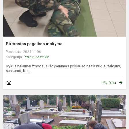
Pirmosios pagalbos mokymai
Paskelbta: 2024-11-06
Kategorija:
Projektinė veikla
Įvykus nelaimei žmogaus išgyvenimas priklauso ne tik nuo sužalojimų
sunkumo, bet...
Plačiau
A
,
n
k