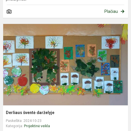
Plačiau
D
š
d
Derliaus šventė darželyje
Paskelbta: 2024-10-23
Kategorija:
Projektinė veikla