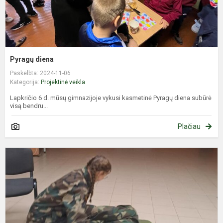
Pyragų diena
Paskelbta: 2024-11-06
Kategorija:
Projektinė veikla
Lapkričio 6 d. mūsų gimnazijoje vykusi kasmetinė Pyragų diena subūrė
visą bendru...
Plačiau
P
p
m