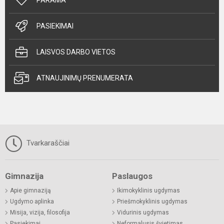
PASIEKIMAI
LAISVOS DARBO VIETOS
ATNAUJINIMŲ PRENUMERATA
Tvarkaraščiai
Gimnazija
Paslaugos
Apie gimnaziją
Ikimokyklinis ugdymas
Ugdymo aplinka
Priešmokyklinis ugdymas
Misija, vizija, filosofija
Vidurinis ugdymas
Pasiekimai
Neformalusis švietimas