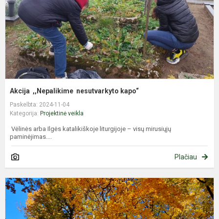
Akcija ,,Nepalikime nesutvarkyto kapo“
Paskelbta: 2024-11-04
Kategorija:
Projektinė veikla
Vėlinės arba Ilgės katalikiškoje liturgijoje – visų mirusiųjų
paminėjimas....
Plačiau
E
g