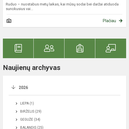
Ruduo – nuostabus metų laikas, kai mūsų sodai bei daržai atiduoda
sunokusius vai...
Plačiau
Naujienų archyvas
2026
LIEPA (1)
BIRŽELIS (29)
GEGUŽĖ (34)
BALANDIS (25)