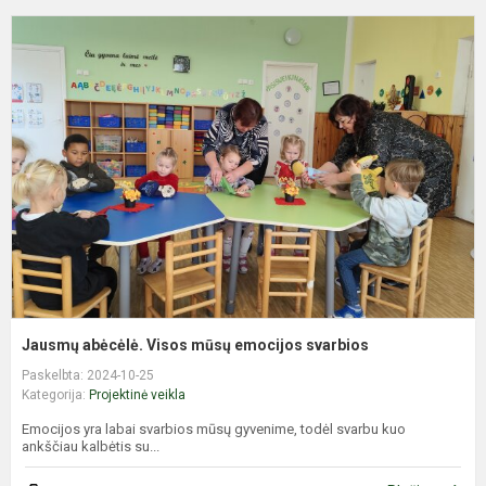
J
a
V
m
e
s
Jausmų abėcėlė. Visos mūsų emocijos svarbios
Paskelbta: 2024-10-25
Kategorija:
Projektinė veikla
Emocijos yra labai svarbios mūsų gyvenime, todėl svarbu kuo
ankščiau kalbėtis su...