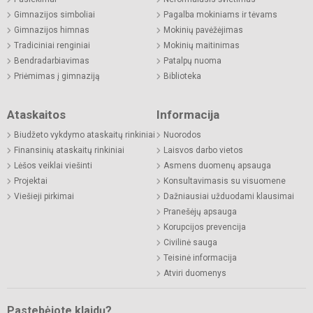
Gimnazijos simboliai
Pagalba mokiniams ir tėvams
Gimnazijos himnas
Mokinių pavėžėjimas
Tradiciniai renginiai
Mokinių maitinimas
Bendradarbiavimas
Patalpų nuoma
Priėmimas į gimnaziją
Biblioteka
Ataskaitos
Informacija
Biudžeto vykdymo ataskaitų rinkiniai
Nuorodos
Finansinių ataskaitų rinkiniai
Laisvos darbo vietos
Lėšos veiklai viešinti
Asmens duomenų apsauga
Projektai
Konsultavimasis su visuomene
Viešieji pirkimai
Dažniausiai užduodami klausimai
Pranešėjų apsauga
Korupcijos prevencija
Civilinė sauga
Teisinė informacija
Atviri duomenys
Pastebėjote klaidų?