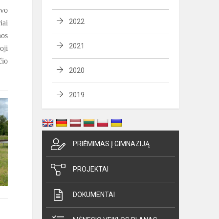
uvo
2022
iai
nos
2021
oji
čio
2020
2019
PRIĖMIMAS Į GIMNAZIJĄ
PROJEKTAI
DOKUMENTAI