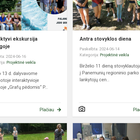
aktyvi ekskursija
Antra stovyklos diena
goje
Paskelbta: 2024-06-14
Kategorija:
Projektinė veikla
ta: 2024-06-16
ija:
Projektinė veikla
Birželio 11 dieną stovyklautoj
į Panemunių regioninio parko
io 13 d. dalyvavome
lankytojų cen...
uotoje interaktyvioje
je „Grafų pėdomis“ P...
Plačiau
Pla
Stovykla
,,Mes