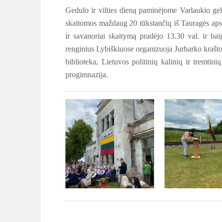
Gedulo ir vilties dieną paminėjome Varlaukio gel
skaitomos maždaug 20 tūkstančių iš Tauragės apskr
ir savanoriai skaitymą pradėjo 13.30 val. ir bai
renginius Lybiškiuose organizuoja Jurbarko krašto
biblioteka, Lietuvos politinių kalinių ir tremti
progimnazija.