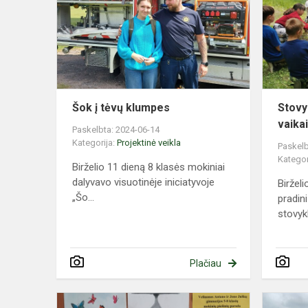
tėvų
klumpes
Šok į tėvų klumpes
Stovy
vaikai
Paskelbta: 2024-06-14
Kategorija:
Projektinė veikla
Paskelb
Kategor
​​​​​​​Birželio 11 dieną 8 klasės mokiniai
dalyvavo visuotinėje iniciatyvoje
Birželi
„Šo...
pradini
stovykl
Plačiau
Mokinių