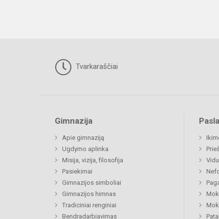
Tvarkaraščiai
Gimnazija
Pasl
Apie gimnaziją
Ikim
Ugdymo aplinka
Prie
Misija, vizija, filosofija
Vidu
Pasiekimai
Nefo
Gimnazijos simboliai
Paga
Gimnazijos himnas
Moki
Tradiciniai renginiai
Moki
Bendradarbiavimas
Pat