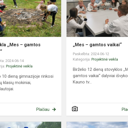
–
gamtos
vaikai“
kla ,,Mes – gamtos
„Mes – gamtos vaikai“
“
Paskelbta: 2024-06-12
Kategorija:
Projektinė veikla
ta: 2024-06-14
ija:
Projektinė veikla
Birželio 12 dieną stovyklos ,,
gamtos vaikai‘‘ dalyviai išvyk
o 10 dieną gimnazijoje rinkosi
Kauno tv...
ų klasių mokiniai,
autojai.
Plačiau
Pla
Civilinės