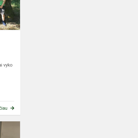
ai vyko
čiau
„Mes
–