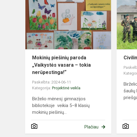
piešinių
paroda
„Vaikystės
vasara
–
tokia
nerūpesti...
Mokinių piešinių paroda
Civil
„Vaikystės vasara – tokia
Paskelb
nerūpestinga!“
Kategor
Paskelbta: 2024-06-11
Birželi
Kategorija:
Projektinė veikla
šaulių
priešga
Birželio mėnesį gimnazijos
bibliotekoje veikia 5–8 klasių
mokinių piešinių...
Plačiau