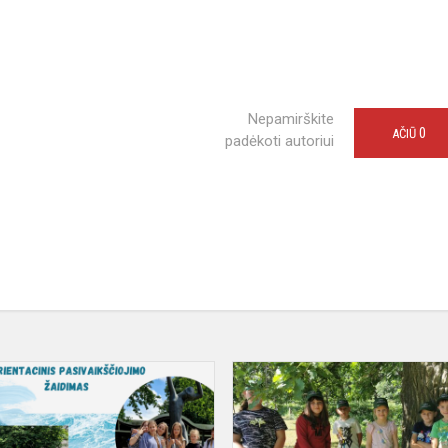
Nepamirškite
0
AČIŪ
padėkoti autoriui
Interaktyvi
ekskursija
Palangoje