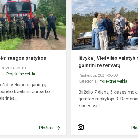
saugos
pratybos
inės saugos pratybos
Išvyka į Viešvilės valstybi
gamtinį rezervatą
ta: 2024-06-10
ija:
Projektinė veikla
Paskelbta: 2024-06-08
Kategorija:
Projektinė veikla
o 4 d. Veliuonos jaunųjų
 būrelio kvietimu Jurbarko
Birželio 7 dieną 5 klasės moki
isrinės...
gamtos mokytoja R. Ramonait
klasės vad...
Plačiau
Pla