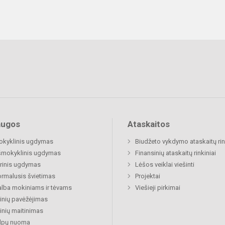
augos
Ataskaitos
okyklinis ugdymas
Biudžeto vykdymo ataskaitų rin
šmokyklinis ugdymas
Finansinių ataskaitų rinkiniai
rinis ugdymas
Lėšos veiklai viešinti
rmalusis švietimas
Projektai
lba mokiniams ir tėvams
Viešieji pirkimai
nių pavėžėjimas
nių maitinimas
alpų nuoma