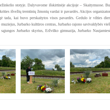
ežinkelio stotyje. Dalyvavome išskirtinėje akcijoje
–
Skaitymuose. B
ities išvežtų tremtinių žmonių vardai ir pavardės. Akcijos organizator
gė tada, kai buvo perskaitytos visos pavardės. Gedulo ir vilties die
 muziejus, Jurbarko kultūros centras, Jurbarko rajono savivaldybės vieš
nių sąjungos Jurbarko skyrius, Eržvilko gimnazija, Jurbarko Naujamies