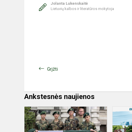
Jolanta Lukenskaitė
Lietuvių kalbos ir literatūros mokytoja
Grįžti
Ankstesnės naujienos
Veliuonos
jaunieji
šauliai
Vilniuje