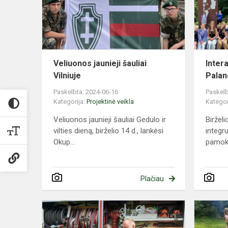
Veliuonos jaunieji šauliai
Inter
Vilniuje
Palan
Paskelbta: 2024-06-16
Paskelb
Kategorija:
Projektinė veikla
Kategor
Veliuonos jaunieji šauliai Gedulo ir
Biržel
vilties dieną, birželio 14 d., lankėsi
integr
Okup...
pamoko
Plačiau
Šok
į