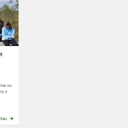
į
Viešvilės
valstybinį
gamtinį
rezervatą
nį
niai su
e ir
čiau