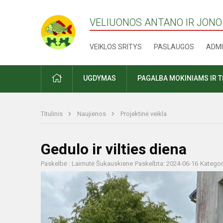
VELIUONOS ANTANO IR JONO
VEIKLOS SRITYS
PASLAUGOS
ADMI
PRADŽIA
UGDYMAS
PAGALBA MOKINIAMS IR 
Titulinis
Naujienos
Projektinė veikla
Gedulo ir vilties diena
Paskelbė : Laimutė Šukauskiene
Paskelbta: 2024-06-16
Kategor