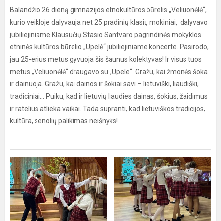
Balandžio 26 dieną gimnazijos etnokultūros būrelis „Veliuonėlė“,
kurio veikloje dalyvauja net 25 pradinių klasių mokiniai, dalyvavo
jubiliejiniame Klausučių Stasio Santvaro pagrindinės mokyklos
etninės kultūros būrelio „Upelė“ jubiliejiniame koncerte. Pasirodo,
jau 25-erius metus gyvuoja šis šaunus kolektyvas! Ir visus tuos
metus „Veliuonėlė“ draugavo su „Upele“. Gražu, kai žmonės šoka
ir dainuoja. Gražu, kai dainos ir šokiai savi – lietuviški, liaudiški,
tradiciniai... Puiku, kad ir lietuvių liaudies dainas, šokius, žaidimus
ir ratelius atlieka vaikai. Tada supranti, kad lietuviškos tradicijos,
kultūra, senolių palikimas neišnyks!