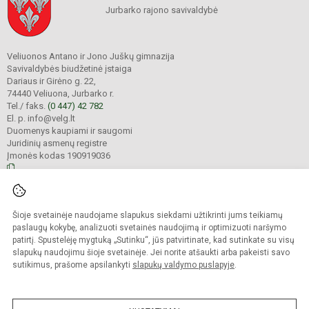
Jurbarko rajono savivaldybė
Veliuonos Antano ir Jono Juškų gimnazija
Savivaldybės biudžetinė įstaiga
Dariaus ir Girėno g. 22,
74440 Veliuona, Jurbarko r.
Tel./ faks.
(0 447) 42 782
El. p. info@velg.lt
Duomenys kaupiami ir saugomi
Juridinių asmenų registre
Įmonės kodas 190919036
© 2023. Veliuonos Antano ir Jono Juškų gimnazija. Visos teisės saugomos.
Šioje svetainėje naudojame slapukus siekdami užtikrinti jums teikiamų
Kopijuoti turinį be raštiško gimnazijos administracijos sutikimo griežtai
draudžiama.
paslaugų kokybę, analizuoti svetainės naudojimą ir optimizuoti naršymo
patirtį. Spustelėję mygtuką „Sutinku“, jūs patvirtinate, kad sutinkate su visų
Prieinamumo paraiška
Slapukų valdymas
slapukų naudojimu šioje svetainėje. Jei norite atšaukti arba pakeisti savo
sutikimus, prašome apsilankyti
slapukų valdymo puslapyje
.
Sumanus būdas atnaujinti
mokyklos interneto
svetainę