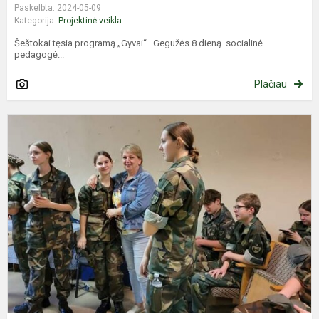
Paskelbta: 2024-05-09
Kategorija:
Projektinė veikla
Šeštokai tęsia programą „Gyvai“. Gegužės 8 dieną socialinė
pedagogė...
Plačiau
P
v
š