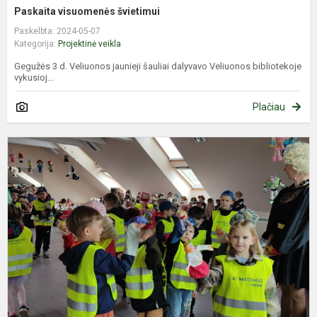
Paskaita visuomenės švietimui
Paskelbta: 2024-05-07
Kategorija:
Projektinė veikla
Gegužės 3 d. Veliuonos jaunieji šauliai dalyvavo Veliuonos bibliotekoje
vykusioj...
Plačiau
L
u