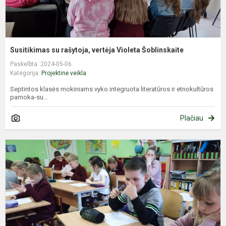
Susitikimas su rašytoja, vertėja Violeta Šoblinskaite
Paskelbta: 2024-05-06
Kategorija:
Projektinė veikla
Septintos klasės mokiniams vyko integruota literatūros ir etnokultūros
pamoka-su...
Plačiau
D
a
t
ir
k
j
r