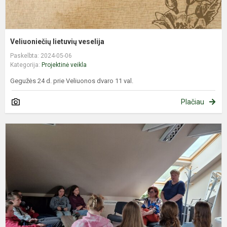
Veliuoniečių lietuvių veselija
Paskelbta: 2024-05-06
Kategorija:
Projektinė veikla
Gegužės 24 d. prie Veliuonos dvaro 11 val.
Plačiau
S
s
r
v
V
Š