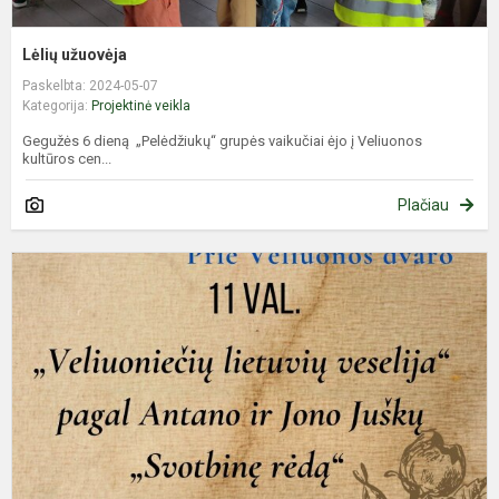
Lėlių užuovėja
Paskelbta: 2024-05-07
Kategorija:
Projektinė veikla
Gegužės 6 dieną „Pelėdžiukų“ grupės vaikučiai ėjo į Veliuonos
kultūros cen...
Plačiau
V
l
v