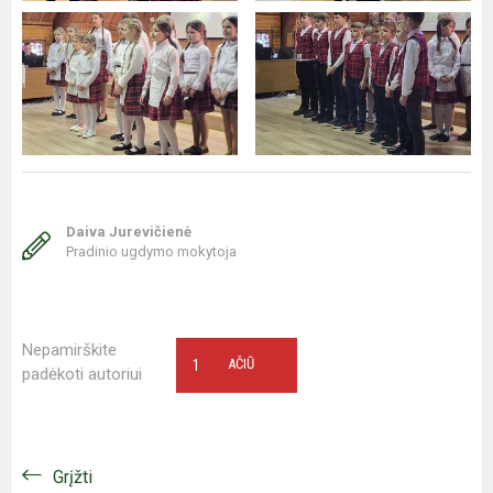
Daiva Jurevičienė
Pradinio ugdymo mokytoja
Nepamirškite
1
AČIŪ
padėkoti autoriui
Grįžti