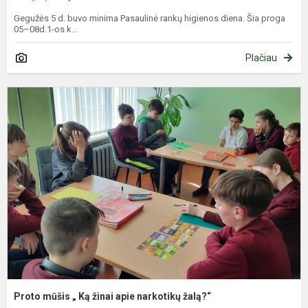
Gegužės 5 d. buvo minima Pasaulinė rankų higienos diena. Šia proga
05–08d.1-os k...
Plačiau
P
m
„
K
ž
a
n
ž
Proto mūšis „ Ką žinai apie narkotikų žalą?“