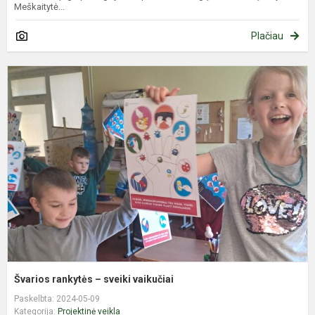
Meškaitytė...
Plačiau
Š
r
–
s
v
Švarios rankytės – sveiki vaikučiai
Paskelbta: 2024-05-09
Kategorija:
Projektinė veikla