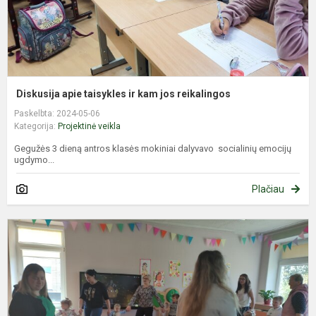
Diskusija apie taisykles ir kam jos reikalingos
Paskelbta: 2024-05-06
Kategorija:
Projektinė veikla
Gegužės 3 dieną antros klasės mokiniai dalyvavo socialinių emocijų
ugdymo...
Plačiau
S
–
š
m
–
b