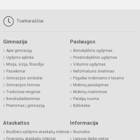
Tvarkaraščiai
Gimnazija
Paslaugos
Apie gimnaziją
Ikimokyklinis ugdymas
Ugdymo aplinka
Priešmokyklinis ugdymas
Misija, vizija, filosofija
Vidurinis ugdymas
Pasiekimai
Neformalusis švietimas
Gimnazijos simboliai
Pagalba mokiniams ir tėvams
Gimnazijos himnas
Mokinių pavėžėjimas
Tradiciniai renginiai
Mokinių maitinimas
Bendradarbiavimas
Patalpų nuoma
Priėmimas į gimnaziją
Biblioteka
Ataskaitos
Informacija
Biudžeto vykdymo ataskaitų rinkiniai
Nuorodos
Finansinių ataskaitų rinkiniai
Laisvos darbo vietos