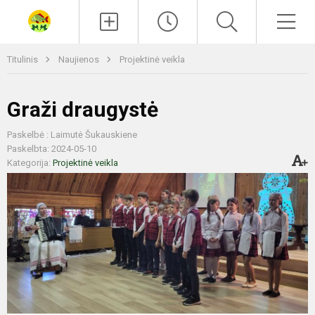
Paieška
Men
Titulinis
Naujienos
Projektinė veikla
Graži draugystė
Paskelbė : Laimutė Šukauskiene
Paskelbta: 2024-05-10
Kategorija:
Projektinė veikla