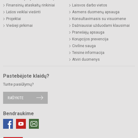
Finansinių ataskaitų rinkiniai
Laisvos darbo vietos
Lėšos veiklai viešinti
Asmens duomenų apsauga
Projektai
Konsultavimasis su visuomene
Viešieji pirkimai
Dažniausiai užduodami klausimai
Pranešėjų apsauga
Korupcijos prevencija
Civilinė sauga
Teisinė informacija
Atviri duomenys
Pastebėjote klaidų?
Turite pasiūlymų?
RAŠYKITE
Bendraukime