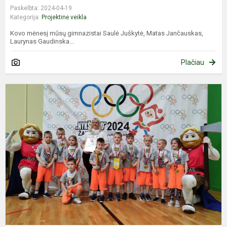
Paskelbta: 2024-04-19
Kategorija:
Projektinė veikla
Kovo mėnesį mūsų gimnazistai Saulė Juškytė, Matas Jančauskas,
Laurynas Gaudinska...
Plačiau
S
r
–
„
ž
2