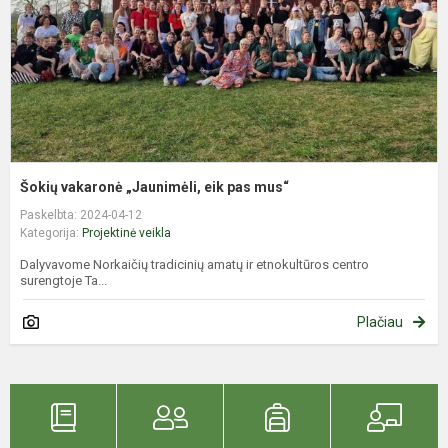
m
Šokių vakaronė „Jaunimėli, eik pas mus“
Paskelbta: 2024-04-12
Kategorija:
Projektinė veikla
Dalyvavome Norkaičių tradicinių amatų ir etnokultūros centro
surengtoje Ta...
Plačiau