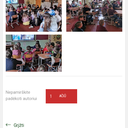
Nepamirškite
1
AČIŪ
padėkoti autoriui
Grįžti