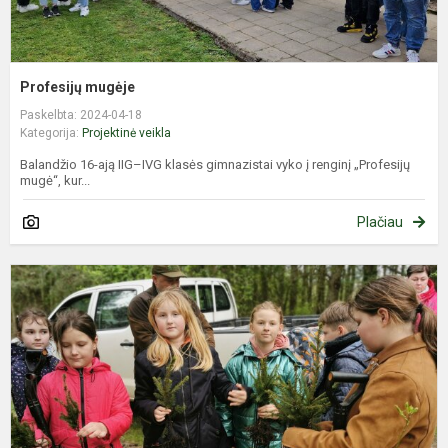
Profesijų mugėje
Paskelbta: 2024-04-18
Kategorija:
Projektinė veikla
Balandžio 16-ają IIG–IVG klasės gimnazistai vyko į renginį „Profesijų
mugė“, kur...
Plačiau
N
m
„
g
ž