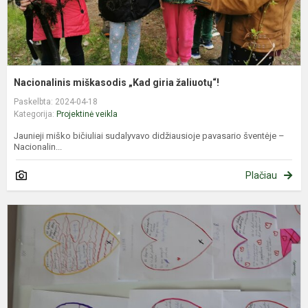
Nacionalinis miškasodis „Kad giria žaliuotų“!
Paskelbta: 2024-04-18
Kategorija:
Projektinė veikla
Jaunieji miško bičiuliai sudalyvavo didžiausioje pavasario šventėje –
Nacionalin...
Plačiau
M
d