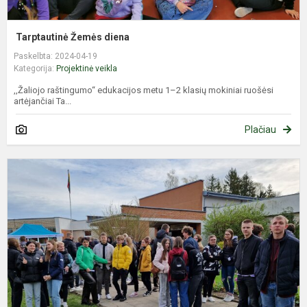
Tarptautinė Žemės diena
Paskelbta: 2024-04-19
Kategorija:
Projektinė veikla
,,Žaliojo raštingumo“ edukacijos metu 1–2 klasių mokiniai ruošėsi
artėjančiai Ta...
Plačiau
P
m