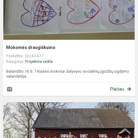
Mokomės draugiškumo
Paskelbta: 2024-04-17
Kategorija:
Projektinė veikla
Balandžio 16 d. 7 klasės mokiniai dalyvavo socialinių įgūdžių ugdymo
valandėlėje...
Plačiau
Š
v
„
e
p