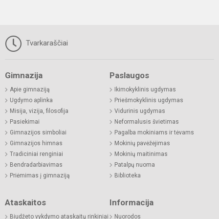
Tvarkaraščiai
Gimnazija
Paslaugos
Apie gimnaziją
Ikimokyklinis ugdymas
Ugdymo aplinka
Priešmokyklinis ugdymas
Misija, vizija, filosofija
Vidurinis ugdymas
Pasiekimai
Neformalusis švietimas
Gimnazijos simboliai
Pagalba mokiniams ir tėvams
Gimnazijos himnas
Mokinių pavėžėjimas
Tradiciniai renginiai
Mokinių maitinimas
Bendradarbiavimas
Patalpų nuoma
Priėmimas į gimnaziją
Biblioteka
Ataskaitos
Informacija
Biudžeto vykdymo ataskaitų rinkiniai
Nuorodos