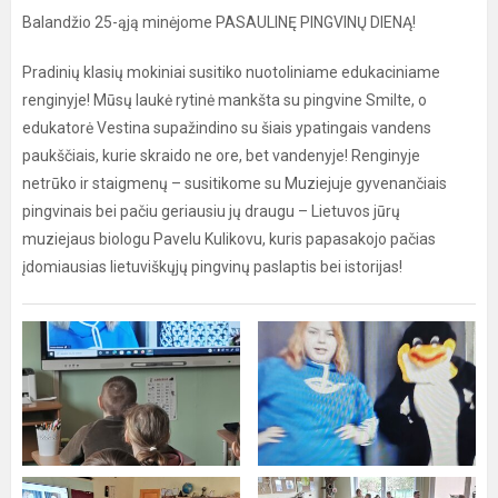
Balandžio 25-ąją minėjome PASAULINĘ PINGVINŲ DIENĄ!
Pradinių klasių mokiniai susitiko nuotoliniame edukaciniame
renginyje! Mūsų laukė rytinė mankšta su pingvine Smilte, o
edukatorė Vestina supažindino su šiais ypatingais vandens
paukščiais, kurie skraido ne ore, bet vandenyje! Renginyje
netrūko ir staigmenų – susitikome su Muziejuje gyvenančiais
pingvinais bei pačiu geriausiu jų draugu – Lietuvos jūrų
muziejaus biologu Pavelu Kulikovu, kuris papasakojo pačias
įdomiausias lietuviškųjų pingvinų paslaptis bei istorijas!