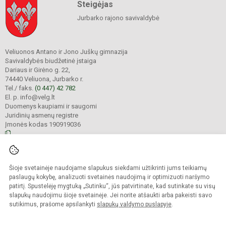
Steigėjas
Jurbarko rajono savivaldybė
Veliuonos Antano ir Jono Juškų gimnazija
Savivaldybės biudžetinė įstaiga
Dariaus ir Girėno g. 22,
74440 Veliuona, Jurbarko r.
Tel./ faks.
(0 447) 42 782
El. p. info@velg.lt
Duomenys kaupiami ir saugomi
Juridinių asmenų registre
Įmonės kodas 190919036
© 2023. Veliuonos Antano ir Jono Juškų gimnazija. Visos teisės saugomos.
Šioje svetainėje naudojame slapukus siekdami užtikrinti jums teikiamų
Kopijuoti turinį be raštiško gimnazijos administracijos sutikimo griežtai
draudžiama.
paslaugų kokybę, analizuoti svetainės naudojimą ir optimizuoti naršymo
patirtį. Spustelėję mygtuką „Sutinku“, jūs patvirtinate, kad sutinkate su visų
Prieinamumo paraiška
Slapukų valdymas
slapukų naudojimu šioje svetainėje. Jei norite atšaukti arba pakeisti savo
sutikimus, prašome apsilankyti
slapukų valdymo puslapyje
.
Sumanus būdas atnaujinti
mokyklos interneto
svetainę