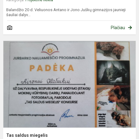
Kategorija:
Projektinė veikla
Balandžio 20 d. Veliuonos Antano ir Jono Juškų gimnazijos jaunieji
šauliai dalyv...
Plačiau
T
s
m
Tas saldus miegelis