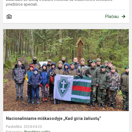
priežiūros speciali...
Plačiau
N
m
„
g
ž
Nacionaliniame miškasodyje „Kad giria žaliuotų“
Paskelbta: 2024-04-23