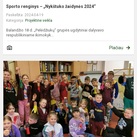
Sporto renginys – „Nykštuko žaidynės 2024“
Paskelbta: 2024-04-19
Kategorija:
Projektinė veikla
Balandžio 18 d. „Pelėdžiukų“ grupės ugdytiniai dalyvavo
respublikiniame ikimokyk...
Plačiau
T
Ž
d