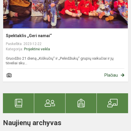
Spektaklis „Geri namai“
Paskelbta: 2023-12-22
Kategorija:
Projektinė veikla
Gruodžio 21 dieną „Kiškučių“ ir „Pelėdžiukų“ grupių vaikučiai ir jų
tėveliai sku...
Plačiau
Naujienų archyvas