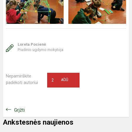
Loreta Pocienė
Pradinio ugdymo mokytoja
Nepamirškite
2
AČIŪ
padėkoti autoriui
Grįžti
Ankstesnės naujienos