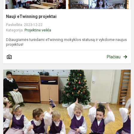
Nauji eTwinning projektai
Paskelbta: 2023-12-22
Kategorija:
Projektinė veikla
Džiaugiamės turėdami eTwinning mokyklos statusą ir vykdome naujus
projektus!
Plačiau
A
E
D