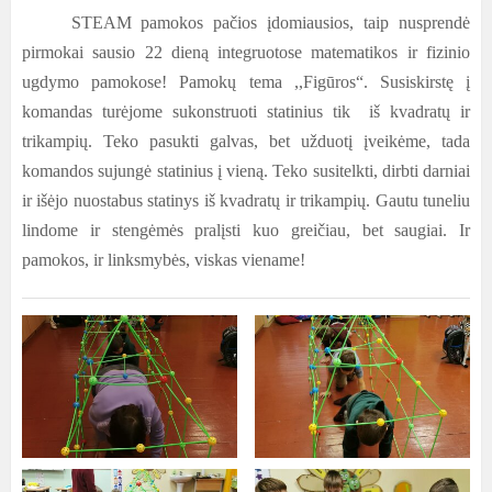
STEAM pamokos pačios įdomiausios, taip nusprendė
pirmokai sausio 22 dieną integruotose matematikos ir fizinio
ugdymo pamokose! Pamokų tema ,,Figūros“. Susiskirstę į
komandas turėjome sukonstruoti statinius tik iš kvadratų ir
trikampių. Teko pasukti galvas, bet užduotį įveikėme, tada
komandos sujungė statinius į vieną. Teko susitelkti, dirbti darniai
ir išėjo nuostabus statinys iš kvadratų ir trikampių. Gautu tuneliu
lindome ir stengėmės pralįsti kuo greičiau, bet saugiai. Ir
pamokos, ir linksmybės, viskas viename
!