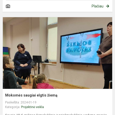
Plačiau
M
s
e
ž
Mokomės saugiai elgtis žiemą
Paskelbta: 2024-01-19
Kategorija:
Projektinė veikla