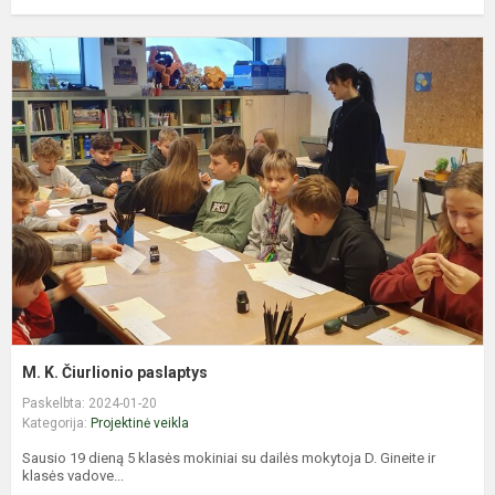
M
K
Č
p
M. K. Čiurlionio paslaptys
Paskelbta: 2024-01-20
Kategorija:
Projektinė veikla
Sausio 19 dieną 5 klasės mokiniai su dailės mokytoja D. Gineite ir
klasės vadove...