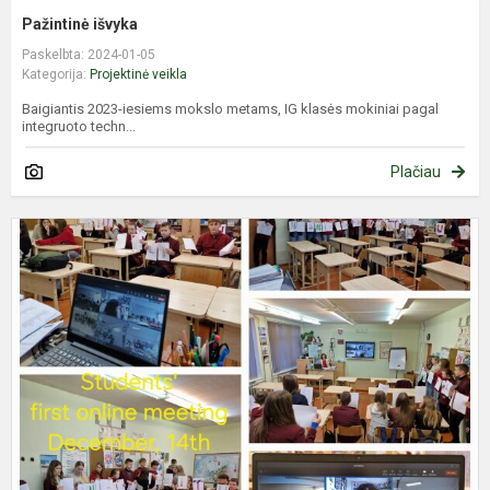
Pažintinė išvyka
Paskelbta: 2024-01-05
Kategorija:
Projektinė veikla
Baigiantis 2023-iesiems mokslo metams, IG klasės mokiniai pagal
integruoto techn...
Plačiau
N
e
p