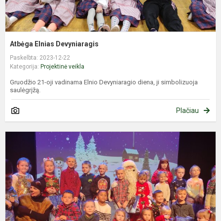
Atbėga Elnias Devyniaragis
Paskelbta: 2023-12-22
Kategorija:
Projektinė veikla
Gruodžio 21-oji vadinama Elnio Devyniaragio diena, ji simbolizuoja
saulėgrįžą.
Plačiau
S
„
n