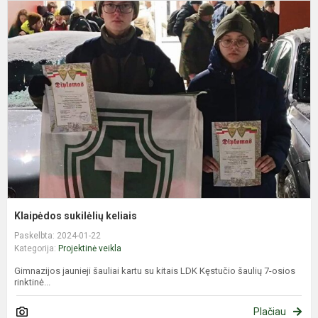
K
s
k
Klaipėdos sukilėlių keliais
Paskelbta: 2024-01-22
Kategorija:
Projektinė veikla
Gimnazijos jaunieji šauliai kartu su kitais LDK Kęstučio šaulių 7-osios
rinktinė...
Plačiau