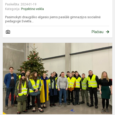
Paskelbta: 2024-01-19
Kategorija:
Projektinė veikla
Pasimokyti draugiško elgesio jiems pasiūlė gimnazijos socialinė
pedagogė Svietla...
Plačiau
P
i