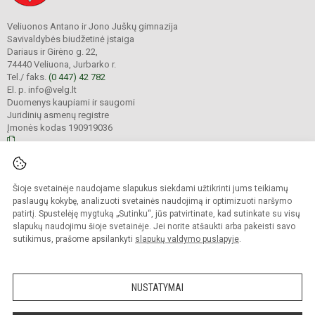
Veliuonos Antano ir Jono Juškų gimnazija
Savivaldybės biudžetinė įstaiga
Dariaus ir Girėno g. 22,
74440 Veliuona, Jurbarko r.
Tel./ faks.
(0 447) 42 782
El. p. info@velg.lt
Duomenys kaupiami ir saugomi
Juridinių asmenų registre
Įmonės kodas 190919036
© 2023. Veliuonos Antano ir Jono Juškų gimnazija. Visos teisės saugomos.
Šioje svetainėje naudojame slapukus siekdami užtikrinti jums teikiamų
Kopijuoti turinį be raštiško gimnazijos administracijos sutikimo griežtai
draudžiama.
paslaugų kokybę, analizuoti svetainės naudojimą ir optimizuoti naršymo
patirtį. Spustelėję mygtuką „Sutinku“, jūs patvirtinate, kad sutinkate su visų
Prieinamumo paraiška
Slapukų valdymas
slapukų naudojimu šioje svetainėje. Jei norite atšaukti arba pakeisti savo
sutikimus, prašome apsilankyti
slapukų valdymo puslapyje
.
Sumanus būdas atnaujinti
mokyklos interneto
svetainę
NUSTATYMAI