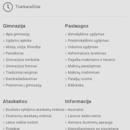
Tvarkaraščiai
Gimnazija
Paslaugos
Apie gimnaziją
Ikimokyklinis ugdymas
Ugdymo aplinka
Priešmokyklinis ugdymas
Misija, vizija, filosofija
Vidurinis ugdymas
Pasiekimai
Neformalusis švietimas
Gimnazijos simboliai
Pagalba mokiniams ir tėvams
Gimnazijos himnas
Mokinių pavėžėjimas
Tradiciniai renginiai
Mokinių maitinimas
Bendradarbiavimas
Patalpų nuoma
Priėmimas į gimnaziją
Biblioteka
Ataskaitos
Informacija
Biudžeto vykdymo ataskaitų rinkiniai
Nuorodos
Finansinių ataskaitų rinkiniai
Laisvos darbo vietos
Lėšos veiklai viešinti
Asmens duomenų apsauga
Projektai
Konsultavimasis su visuomene