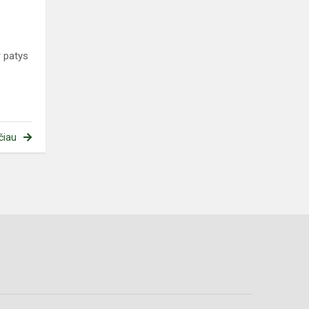
r patys
čiau