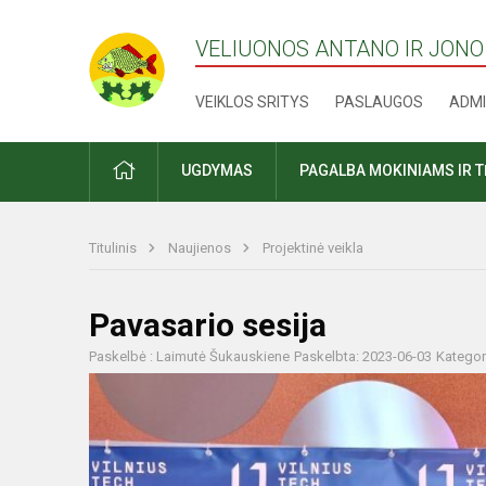
VELIUONOS ANTANO IR JONO
VEIKLOS SRITYS
PASLAUGOS
ADMI
PRADŽIA
UGDYMAS
PAGALBA MOKINIAMS IR 
Titulinis
Naujienos
Projektinė veikla
Pavasario sesija
Paskelbė : Laimutė Šukauskiene
Paskelbta: 2023-06-03
Kategor