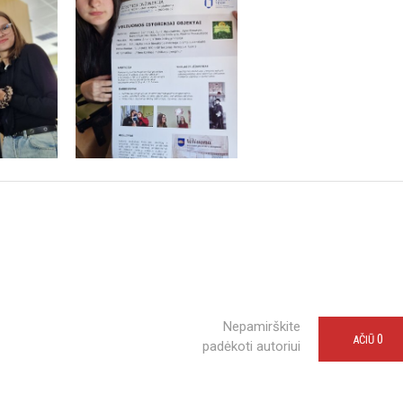
Nepamirškite
0
AČIŪ
padėkoti autoriui