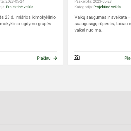
ta: 2023-05-24
Paskelbta: 2023-05-23
ija:
Projektinė veikla
Kategorija:
Projektinė veikla
s 23 d. mišrios ikimokyklinio
Vaikų saugumas ir sveikata –
ešmokyklinio ugdymo grupės
suaugusiųjų rūpestis, tačiau i
.
vaikai nuo ma...
Plačiau
Pla