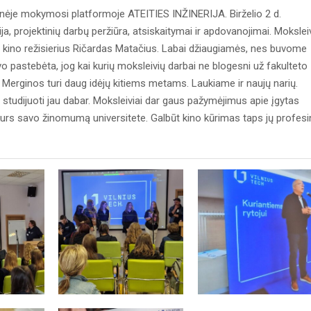
ėje mokymosi platformoje ATEITIES INŽINERIJA. Birželio 2 d.
ja, projektinių darbų peržiūra, atsiskaitymai ir apdovanojimai. Mokslei
vo kino režisierius Ričardas Matačius. Labai džiaugiamės, nes buvome
 pastebėta, jog kai kurių moksleivių darbai ne blogesni už fakulteto
erginos turi daug idėjų kitiems metams. Laukiame ir naujų narių.
studijuoti jau dabar. Moksleiviai dar gaus pažymėjimus apie įgytas
kurs savo žinomumą universitete. Galbūt kino kūrimas taps jų profesi