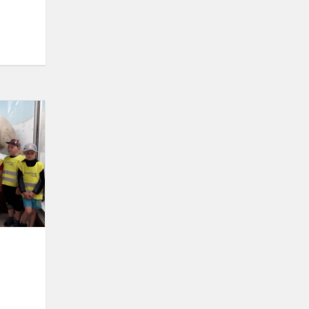
Edukacija
„Gyvūnų
namai
namučiai
gamtoje“