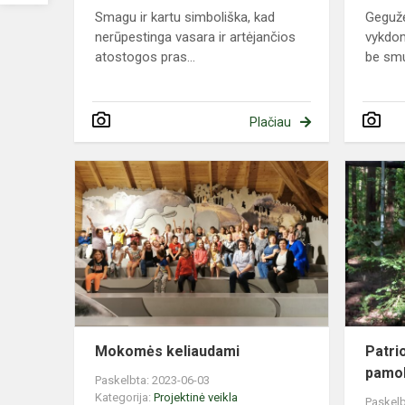
Smagu ir kartu simboliška, kad
Gegužė
nerūpestinga vasara ir artėjančios
vykdo
atostogos pras...
be smur
Plačiau
Mokomės
keliaudami
Mokomės keliaudami
Patri
pamo
Paskelbta: 2023-06-03
Kategorija:
Projektinė veikla
Paskelb