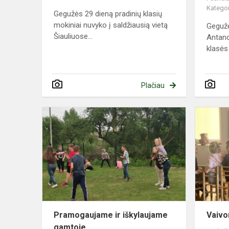
Kategor
Gegužės 29 dieną pradinių klasių
mokiniai nuvyko į saldžiausią vietą
Gegužė
Šiauliuose...
Antano
klasės 
Plačiau
Pramogauj
ir
iškylaujame
gamtoje
Pramogaujame ir iškylaujame
Vaivo
gamtoje