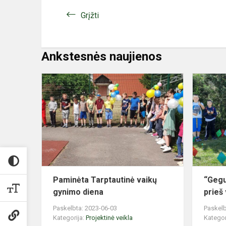
Grįžti
Ankstesnės naujienos
Paminėta
Tarptautinė
vaikų
gynimo
diena
Paminėta Tarptautinė vaikų
“Gegu
gynimo diena
prieš
Paskelbta: 2023-06-03
Paskelb
Kategorija:
Projektinė veikla
Kategor