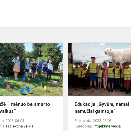
“Gegužė
–
mėnuo
be
smurto
prieš
vaikus“
žė – mėnuo be smurto
Edukacija „Gyvūnų namai
 vaikus“
namučiai gamtoje“
ta: 2023-06-03
Paskelbta: 2023-06-03
ija:
Projektinė veikla
Kategorija:
Projektinė veikla