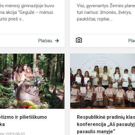
s mėnesį gimnazijoje buvo
Visi, gyvenantys Žemės plane
ma akcija “Gegužė – mėnuo
turi namus: žmonės, žvėrys,
to prieš v...
paukščiai, ropliai...
Plačiau
Pla
Patriotizmo
ir
pilietiškumo
pamoka
otizmo ir pilietiškumo
Respublikinė pradinių klas
ka
konferencija „Aš pasaulyj
pasaulis manyje“
ta: 2023-06-01