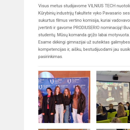
Visus metus studijavome VILNIUS TECH nuotolin
Kūrybinių industrijų fakultete vyko Pavasario sesi
sukurtus filmus vertino komisija, kuriai vadova
įvertinti ir gavome PRODIUSERIO nominaciją! Buvo
studentų. Mūsų komanda grįžo labai motyvuota. M
Esame dėkingi gimnazijai už suteiktas galimybes 
kompetencijas ir, aišku, bestudijuodami jau susi
pasirinkimas.