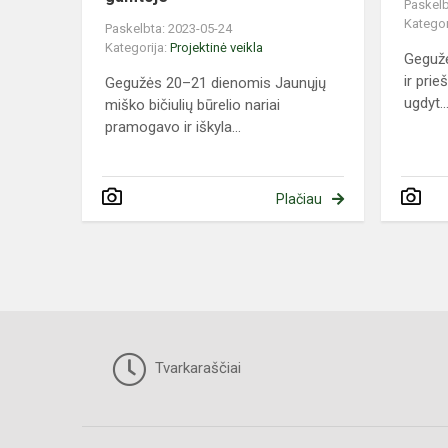
Paskelb
Kategor
Paskelbta: 2023-05-24
Kategorija:
Projektinė veikla
Gegužė
ir pri
Gegužės 20–21 dienomis Jaunųjų
ugdyt..
miško bičiulių būrelio nariai
pramogavo ir iškyla...
Plačiau
Tvarkaraščiai