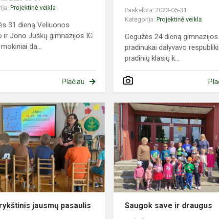
ija:
Projektinė veikla
Paskelbta: 2023-05-31
Kategorija:
Projektinė veikla
s 31 dieną Veliuonos
 ir Jono Juškų gimnazijos IG
Gegužės 24 dieną gimnazijos
mokiniai da...
pradinukai dalyvavo respublik
pradinių klasių k...
Plačiau
Pla
ame
Vaivorykštinis
jausmų
pasaulis
rykštinis jausmų pasaulis
Saugok save ir draugus