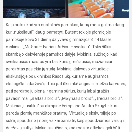
Kaip puiku, kad yra nuotolinės pamokos, kurių metu galima daug
kur „nukeliauti“, daug pamatyti. Būtent tokioje įdomiojoje
pamokoje kovo 31 dieną dalyvavo gimnazijos 3 ir 4 klasės
mokiniai. „Mažiau
–
tvariau! Arčiau – sveikiau“. Toks šūkis
skambėjo kiekvienoje pamokos dalyje. Mokiniai sužinojo, kad
sveikiausias maistas yra tas, kuris greičiausiai, mažiausiai
perdirbtas pasiekia jų stalą. Mokiniai dalyvavo virtualioje
ekskursijoje po ūkininkės Rasos ūkį, kuriame auginamos
ekologiškos daržovės. Taip pat ūkininkė augina ir melžia karvutes,
pati perdirba jų pieną ir gamina sūrius, kurių labai gražūs
pavadinimai: „Baltasis brolis“, „Mėlynasis brolis“, „Trečias brolis“.
Mokiniai „susitiko“ su olimpine čempione Austra Skujyte, kuri
parodė įdomių mankštos pratimų. Virtualioje ekskursijoje po
sulčių spaudimo įmonę vaikai pamatė, kaip spaudžiamos vaisių ir
daržovių sultys. Mokiniai sužinojo, kad maisto atliekos gali būti