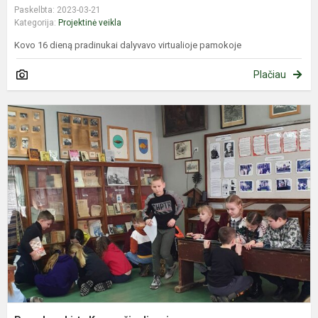
Paskelbta: 2023-03-21
Kategorija:
Projektinė veikla
Kovo 16 dieną pradinukai dalyvavo virtualioje pamokoje
Plačiau
P
s
K
d