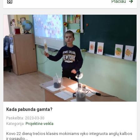
Plačiau
K
p
g
Kada pabunda gamta?
Paskelbta: 2023-03-30
Kategorija:
Projektinė veikla
Kovo 22 dieną trečios klasės mokiniams vyko integruota anglų kalbos
ir pasaulio...