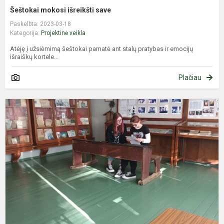
Šeštokai mokosi išreikšti save
Paskelbta: 2023-03-18
Kategorija:
Projektinė veikla
Atėję į užsiėmimą šeštokai pamatė ant stalų pratybas ir emocijų
išraiškų kortele...
Plačiau
K