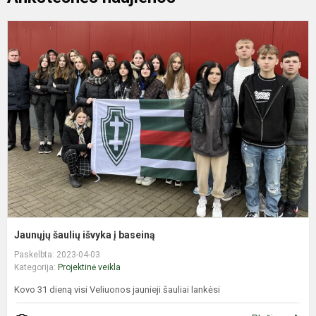
J
š
i
į
b
Jaunųjų šaulių išvyka į baseiną
Paskelbta: 2023-04-03
Kategorija:
Projektinė veikla
Kovo 31 dieną visi Veliuonos jaunieji šauliai lankėsi