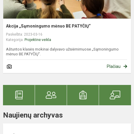
Akcija „Sąmoningumo mėnuo BE PATYČIŲ“
Paskelbta: 2023-03-16
Kategorija:
Projektinė veikla
Aštuntos klasės mokinai dalyvavo užsiėmimuose „Sąmoningumo
mėnuo BE PATYČIŲ“.
Plačiau
Naujienų archyvas