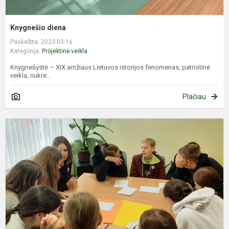
Knygnešio diena
Paskelbta: 2023-03-16
Kategorija:
Projektinė veikla
Knygnešystė – XIX amžiaus Lietuvos istorijos fenomenas, patriotinė
veikla, nukre...
Plačiau
A
„
m
B
P