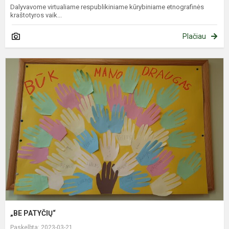
Dalyvavome virtualiame respublikiniame kūrybiniame etnografinės
kraštotyros vaik...
Plačiau
„
P
„BE PATYČIŲ“
Paskelbta: 2023-03-21