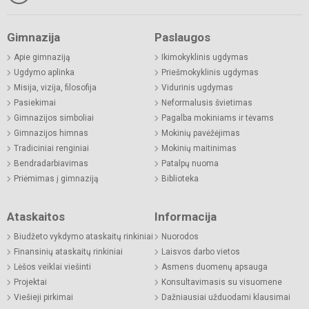
Gimnazija
Paslaugos
Apie gimnaziją
Ikimokyklinis ugdymas
Ugdymo aplinka
Priešmokyklinis ugdymas
Misija, vizija, filosofija
Vidurinis ugdymas
Pasiekimai
Neformalusis švietimas
Gimnazijos simboliai
Pagalba mokiniams ir tėvams
Gimnazijos himnas
Mokinių pavėžėjimas
Tradiciniai renginiai
Mokinių maitinimas
Bendradarbiavimas
Patalpų nuoma
Priėmimas į gimnaziją
Biblioteka
Ataskaitos
Informacija
Biudžeto vykdymo ataskaitų rinkiniai
Nuorodos
Finansinių ataskaitų rinkiniai
Laisvos darbo vietos
Lėšos veiklai viešinti
Asmens duomenų apsauga
Projektai
Konsultavimasis su visuomene
Viešieji pirkimai
Dažniausiai užduodami klausimai