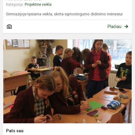
Kategorija:
Projektinė veikla
Gimnazijoje tęsiama veikla, skirta sąmoningumo didinimo mėnesiui
Plačiau
P
s
Pats sau