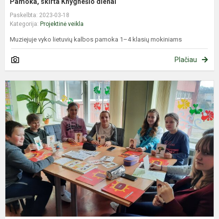
Pamoka, skirta Knygnešio dienai
Paskelbta: 2023-03-18
Kategorija:
Projektinė veikla
Muziejuje vyko lietuvių kalbos pamoka 1–4 klasių mokiniams
Plačiau
Š
m
i
s