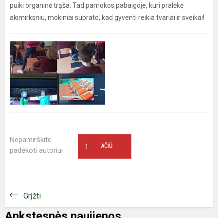
puiki organinė trąša. Tad pamokos pabaigoje, kuri pralėkė
akimirksniu, mokiniai suprato, kad gyventi reikia tvariai ir sveikai!
Nepamirškite
1
AČIŪ
padėkoti autoriui
Grįžti
Ankstesnės naujienos