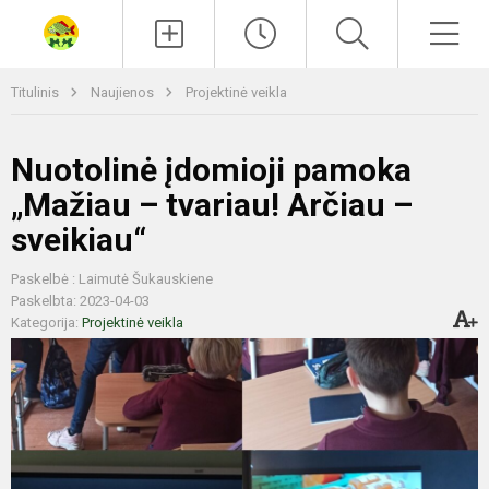
Paieška
Men
Titulinis
Naujienos
Projektinė veikla
Nuotolinė įdomioji pamoka
„Mažiau – tvariau! Arčiau –
sveikiau“
Paskelbė : Laimutė Šukauskiene
Paskelbta: 2023-04-03
Kategorija:
Projektinė veikla