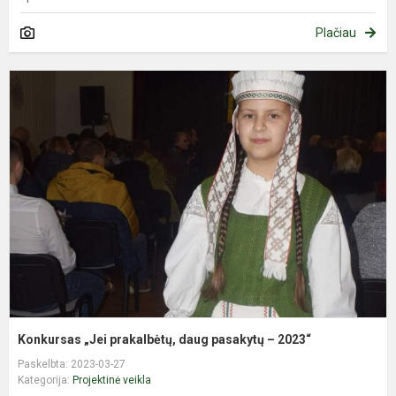
Plačiau
K
„
p
d
p
–
2
Konkursas „Jei prakalbėtų, daug pasakytų – 2023“
Paskelbta: 2023-03-27
Kategorija:
Projektinė veikla