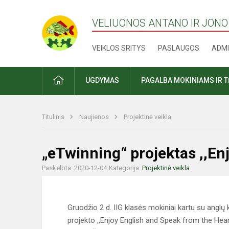
VELIUONOS ANTANO IR JONO
VEIKLOS SRITYS
PASLAUGOS
ADMI
PRADŽIA
UGDYMAS
PAGALBA MOKINIAMS IR 
Titulinis
Naujienos
Projektinė veikla
„eTwinning“ projektas ,,En
Paskelbta: 2020-12-04
Kategorija:
Projektinė veikla
Gruodžio 2 d. IIG klasės mokiniai kartu su anglų
projekto ,,Enjoy English and Speak from the Hear