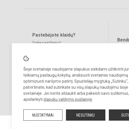
Pastebėjote klaidų?
Bend
Turite pasiūlymų?
RAŠYKITE
Šioje svetainėje naudojame slapukus siekdami užtikrinti j
teikiamų paslaugų kokybę, analizuoti svetainės naudojimą 
optimizuoti naršymo patirtį. Spustelėję mygtuką „Sutinku“,
patvirtinate, kad sutinkate su visų slapukų naudojimu šioje
© 2023. Veliuonos Antano ir Jono Juškų gimnazija. Visos teisės
svetainėje. Jei norite atšaukti arba pakeisti savo sutikimu
saugomos.
apsilankyti
slapukų valdymo puslapyje
.
Kopijuoti turinį be raštiško gimnazijos administracijos sutikimo griežt
draudžiama.
NUSTATYMAI
NESUTINKU
SUT