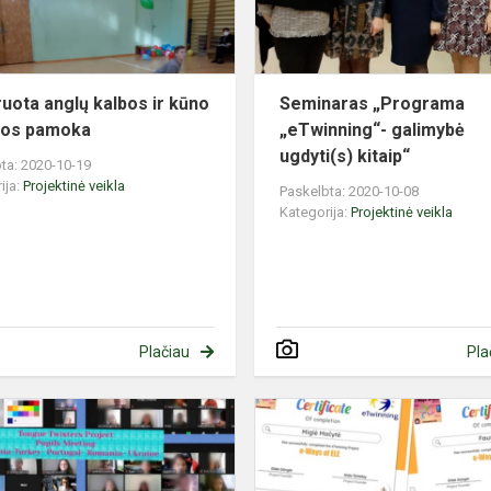
kultūros
pamoka
ruota anglų kalbos ir kūno
Seminaras „Programa
ros pamoka
„eTwinning“- galimybė
ugdyti(s) kitaip“
ta: 2020-10-19
ija:
Projektinė veikla
Paskelbta: 2020-10-08
Kategorija:
Projektinė veikla
Plačiau
Pla
eTwinning
tarptautinis
projektas
„Tongue-