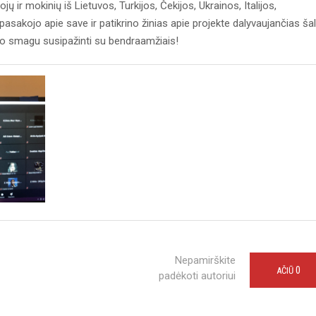
ir mokinių iš Lietuvos, Turkijos, Čekijos, Ukrainos, Italijos,
asakojo apie save ir patikrino žinias apie projekte dalyvaujančias šal
galo smagu susipažinti su bendraamžiais!
Nepamirškite
0
AČIŪ
padėkoti autoriui