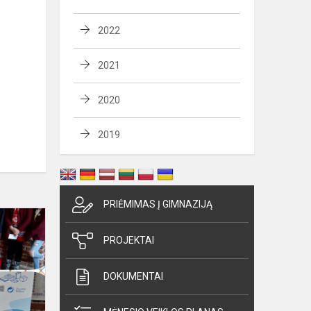
2022
2021
2020
2019
PRIĖMIMAS Į GIMNAZIJĄ
Projekto
„eTwinning“
PROJEKTAI
veikla
DOKUMENTAI