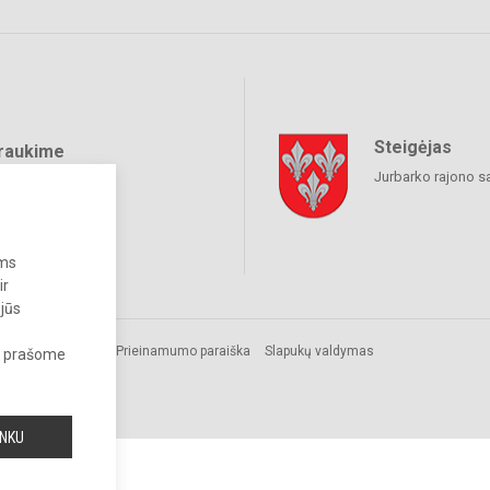
Steigėjas
raukime
Jurbarko rajono s
ums
ir
 jūs
Prieinamumo paraiška
Slapukų valdymas
s, prašome
ai
INKU