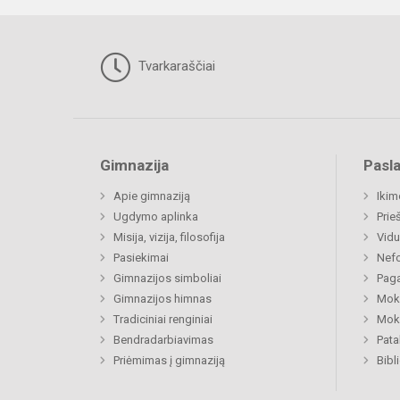
Tvarkaraščiai
Gimnazija
Pasl
Apie gimnaziją
Ikim
Ugdymo aplinka
Prie
Misija, vizija, filosofija
Vidu
Pasiekimai
Nefo
Gimnazijos simboliai
Paga
Gimnazijos himnas
Moki
Tradiciniai renginiai
Moki
Bendradarbiavimas
Pat
Priėmimas į gimnaziją
Bibl