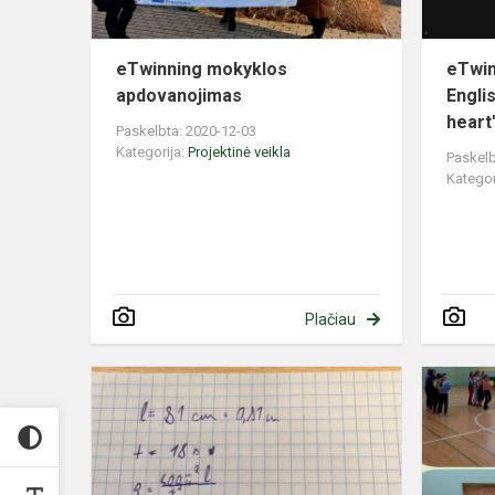
eTwinning mokyklos
eTwin
apdovanojimas
Engli
heart
Paskelbta: 2020-12-03
Kategorija:
Projektinė veikla
Paskelb
Kategor
Plačiau
eTwining
projektą
„Laisvojo
kritimo
pagreičio