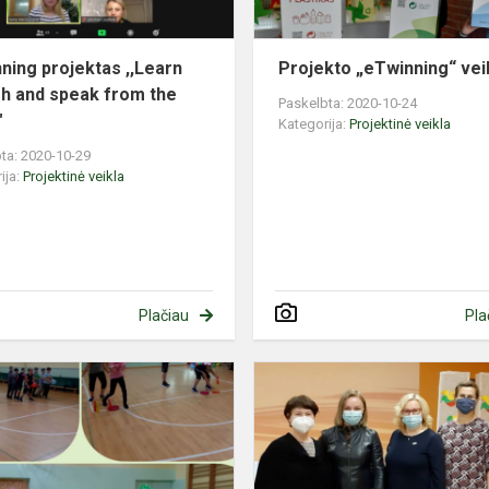
from
the
hear...
ning projektas ,,Learn
Projekto „eTwinning“ vei
sh and speak from the
Paskelbta: 2020-10-24
"
Kategorija:
Projektinė veikla
ta: 2020-10-29
ija:
Projektinė veikla
Plačiau
Pla
Integruota
anglų
kalbos
ir
kūno