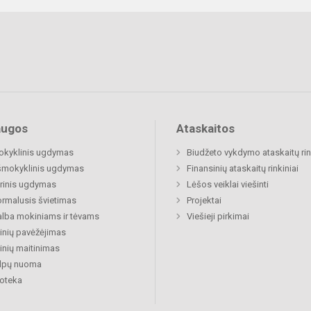
augos
Ataskaitos
okyklinis ugdymas
Biudžeto vykdymo ataskaitų rin
šmokyklinis ugdymas
Finansinių ataskaitų rinkiniai
rinis ugdymas
Lėšos veiklai viešinti
rmalusis švietimas
Projektai
lba mokiniams ir tėvams
Viešieji pirkimai
nių pavėžėjimas
nių maitinimas
alpų nuoma
ioteka