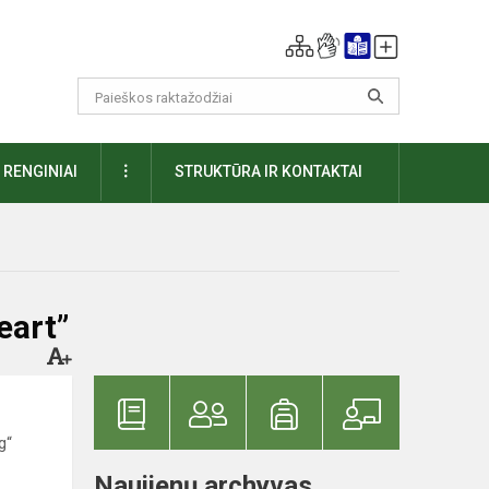
DAUGIAU
RENGINIAI
STRUKTŪRA IR KONTAKTAI
eart”
g“
Naujienų archyvas