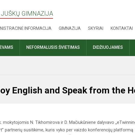
 JUŠKŲ GIMNAZIJA
NISTRACINĖ INFORMACIJA
GIMNAZIJA
SKYRIAI
KONTAKTAI
TĖVAMS
NEFORMALUSIS ŠVIETIMAS
DIDŽIUOJAMĖS
joy English and Speak from the H
 k. mokytojomis N. Tikhomirova ir D. Mačiukūniene dalyvavo „eTwinnin
t” partnerių susitikime, kuris vyko per vaizdo konferencijų platformą