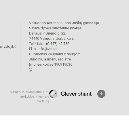
Veliuonos Antano ir Jono Juškų gimnazija
Savivaldybės biudžetinė įstaiga
Dariaus ir Girėno g. 22,
74440 Veliuona, Jurbarko r.
Tel./ faks.
(0 447) 42 782
avivaldybė
El. p. info@velg.lt
Duomenys kaupiami ir saugomi
Juridinių asmenų registre
Įmonės kodas 190919036
Sumanus būdas atnaujinti
mokyklos interneto
svetainę