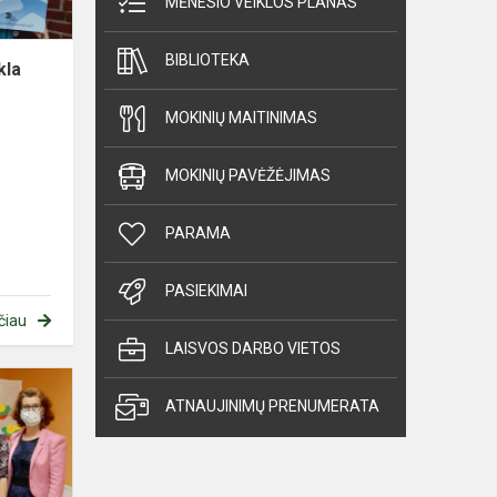
MĖNESIO VEIKLOS PLANAS
BIBLIOTEKA
kla
MOKINIŲ MAITINIMAS
MOKINIŲ PAVĖŽĖJIMAS
PARAMA
PASIEKIMAI
čiau
LAISVOS DARBO VIETOS
Seminaras
„Programa
ATNAUJINIMŲ PRENUMERATA
„eTwinning“-
galimybė
ugdyti(s)