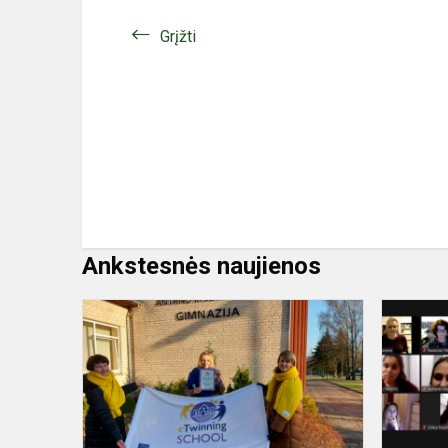
Grįžti
Ankstesnės naujienos
eTwinning
mokyklos
apdovanoji