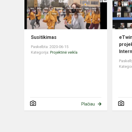
Susitikimas
eTwin
proje
Paskelbta: 2020-06-15
Inter
Kategorija:
Projektinė veikla
Paskelb
Kategor
Plačiau