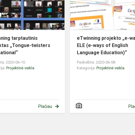
twisters
Internati...
ning tarptautinis
eTwinning projekto „e-w
ktas „Tongue-twisters
ELE (e-ways of English
national“
Language Education)“
ta: 2020-06-10
Paskelbta: 2020-06-08
ija:
Projektinė veikla
Kategorija:
Projektinė veikla
Plačiau
Pla