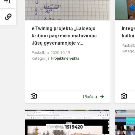
matavimas
Jūs...
eTwining projektą „Laisvojo
Integ
kritimo pagreičio matavimas
kultū
Jūsų gyvenamojoje v...
Paskelb
Kategor
Paskelbta: 2020-10-19
Kategorija:
Projektinė veikla
Plačiau
Susitikimas