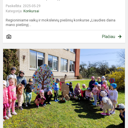
Paskelbta: 2025-05-29
Kategorija:
Konkursai
Regioniniame vaikų ir moksleivių piešinių konkurse „Liaudies daina
mano piešinyj...
Plačiau
K
,
V
–
2