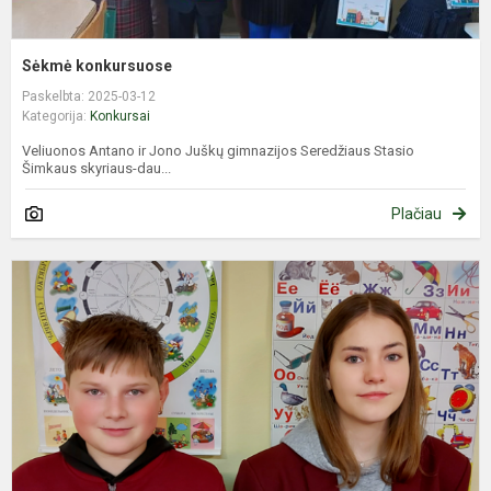
Sėkmė konkursuose
Paskelbta: 2025-03-12
Kategorija:
Konkursai
Veliuonos Antano ir Jono Juškų gimnazijos Seredžiaus Stasio
Šimkaus skyriaus-dau...
Plačiau
P
v
o