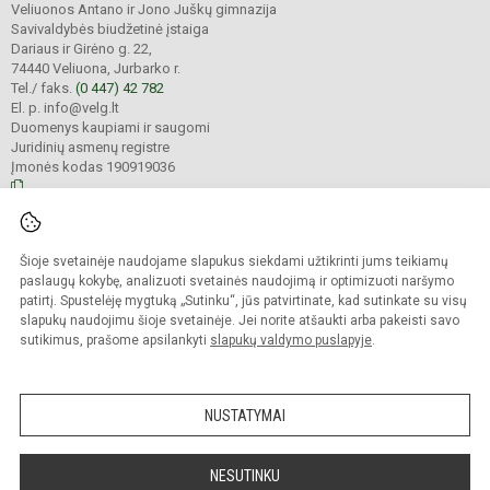
Veliuonos Antano ir Jono Juškų gimnazija
Savivaldybės biudžetinė įstaiga
Dariaus ir Girėno g. 22,
74440 Veliuona, Jurbarko r.
Tel./ faks.
(0 447) 42 782
El. p. info@velg.lt
Duomenys kaupiami ir saugomi
Juridinių asmenų registre
Įmonės kodas 190919036
© 2023. Veliuonos Antano ir Jono Juškų gimnazija. Visos teisės saugomos.
Šioje svetainėje naudojame slapukus siekdami užtikrinti jums teikiamų
Kopijuoti turinį be raštiško gimnazijos administracijos sutikimo griežtai
draudžiama.
paslaugų kokybę, analizuoti svetainės naudojimą ir optimizuoti naršymo
patirtį. Spustelėję mygtuką „Sutinku“, jūs patvirtinate, kad sutinkate su visų
Prieinamumo paraiška
Slapukų valdymas
slapukų naudojimu šioje svetainėje. Jei norite atšaukti arba pakeisti savo
sutikimus, prašome apsilankyti
slapukų valdymo puslapyje
.
Sumanus būdas atnaujinti
mokyklos interneto
svetainę
NUSTATYMAI
NESUTINKU