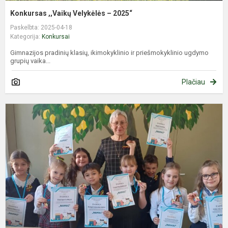
Konkursas ,,Vaikų Velykėlės – 2025“
Paskelbta: 2025-04-18
Kategorija:
Konkursai
Gimnazijos pradinių klasių, ikimokyklinio ir priešmokyklinio ugdymo
grupių vaika...
Plačiau
S
k