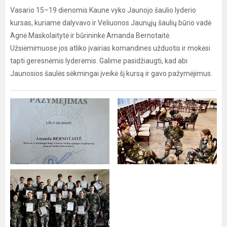
Vasario 15–19 dienomis Kaune vyko Jaunojo šaulio lyderio
kursas, kuriame dalyvavo ir Veliuonos Jaunųjų šaulių būrio vadė
Agnė Maskolaitytė ir būrininkė Amanda Bernotaitė.
Užsiėmimuose jos atliko įvairias komandines užduotis ir mokėsi
tapti geresnėmis lyderėmis. Galime pasidžiaugti, kad abi
Jaunosios šaulės sėkmingai įveikė šį kursą ir gavo pažymėjimus.