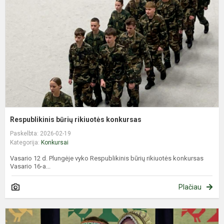
k
Respublikinis būrių rikiuotės konkursas
Paskelbta: 2026-02-19
Kategorija:
Konkursai
Vasario 12 d. Plungėje vyko Respublikinis būrių rikiuotės konkursas
Vasario 16-a...
Plačiau
L