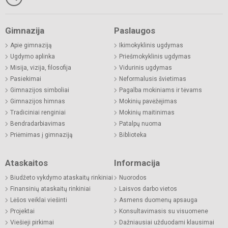
Gimnazija
Paslaugos
Apie gimnaziją
Ikimokyklinis ugdymas
Ugdymo aplinka
Priešmokyklinis ugdymas
Misija, vizija, filosofija
Vidurinis ugdymas
Pasiekimai
Neformalusis švietimas
Gimnazijos simboliai
Pagalba mokiniams ir tėvams
Gimnazijos himnas
Mokinių pavėžėjimas
Tradiciniai renginiai
Mokinių maitinimas
Bendradarbiavimas
Patalpų nuoma
Priėmimas į gimnaziją
Biblioteka
Ataskaitos
Informacija
Biudžeto vykdymo ataskaitų rinkiniai
Nuorodos
Finansinių ataskaitų rinkiniai
Laisvos darbo vietos
Lėšos veiklai viešinti
Asmens duomenų apsauga
Projektai
Konsultavimasis su visuomene
Viešieji pirkimai
Dažniausiai užduodami klausimai