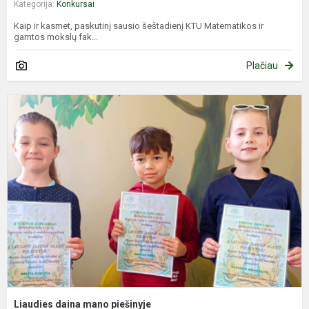
Kategorija:
Konkursai
Kaip ir kasmet, paskutinį sausio šeštadienį KTU Matematikos ir
gamtos mokslų fak...
Plačiau
L
d
m
p
Liaudies daina mano piešinyje