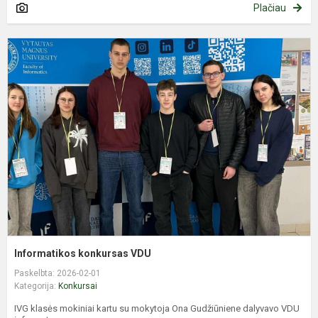
Plačiau
I
k
V
Informatikos konkursas VDU
Paskelbta: 2026-02-01
Kategorija:
Konkursai
IVG klasės mokiniai kartu su mokytoja Ona Gudžiūniene dalyvavo VDU