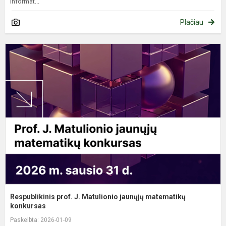
informat...
Plačiau
R
p
J
M
m
k
Respublikinis prof. J. Matulionio jaunųjų matematikų
konkursas
Paskelbta: 2026-01-09