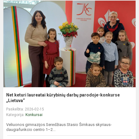
N
k
l
k
d
p
k
„L
Net keturi laureatai kūrybinių darbų parodoje-konkurse
„Lietuva“
Paskelbta: 2026-02-15
Kategorija:
Konkursai
Veliuonos gimnazijos Seredžiaus Stasio Šimkaus skyriaus-
daugiafunkcio centro 1–2...