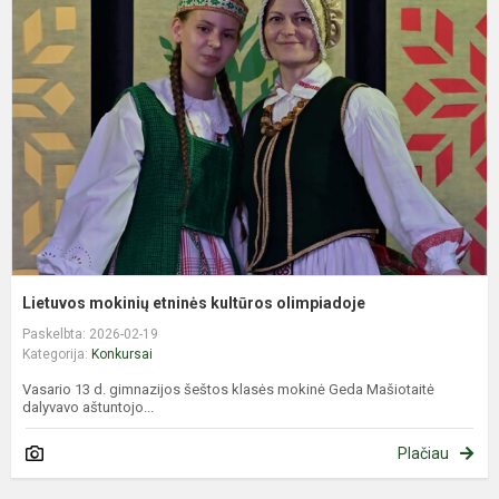
m
e
k
o
Lietuvos mokinių etninės kultūros olimpiadoje
Paskelbta: 2026-02-19
Kategorija:
Konkursai
Vasario 13 d. gimnazijos šeštos klasės mokinė Geda Mašiotaitė
dalyvavo aštuntojo...
Plačiau